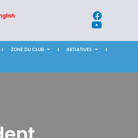
nglish
ZONE DU CLUB
INITIATIVES
dent