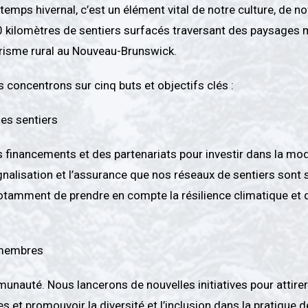
emps hivernal, c’est un élément vital de notre culture, de n
 kilomètres de sentiers surfacés traversant des paysages 
tourisme rural au Nouveau-Brunswick.
s concentrons sur cinq buts et objectifs clés :
des sentiers
financements et des partenariats pour investir dans la mod
ignalisation et l’assurance que nos réseaux de sentiers sont 
t notamment de prendre en compte la résilience climatique et 
 membres
nauté. Nous lancerons de nouvelles initiatives pour attirer
les et promouvoir la diversité et l’inclusion dans la pratiq