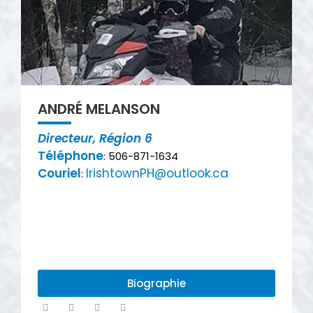
ANDRÉ MELANSON​
Directeur, Région 6
Téléphone
: 506-871-1634
Couriel
IrishtownPH@outlook.ca
:
Biographie