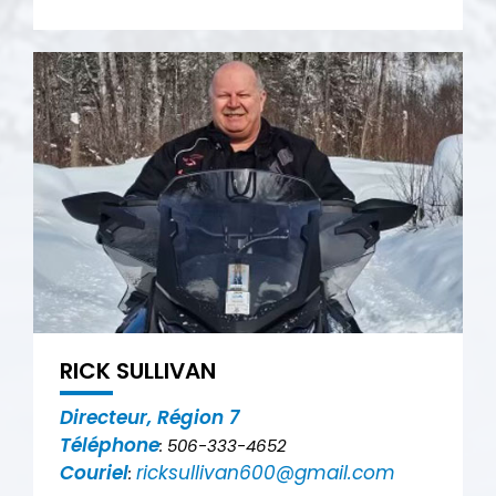
RICK SULLIVAN
Directeur, Région 7
Téléphone
: 506-333-4652
Couriel
ricksullivan600@gmail.com
: