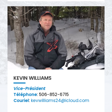
KEVIN WILLIAMS
Vice-Président
Téléphone
: 506-852-6715
Couriel
:
kevwilliams24@icloud.com