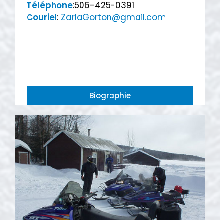
Téléphone
:506-425-0391
Couriel
:
ZarlaGorton@gmail.com
Biographie