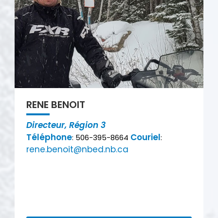
RENE BENOIT
Directeur, Région 3
Téléphone
Couriel
: 506-395-8664
:
rene.benoit@nbed.nb.ca