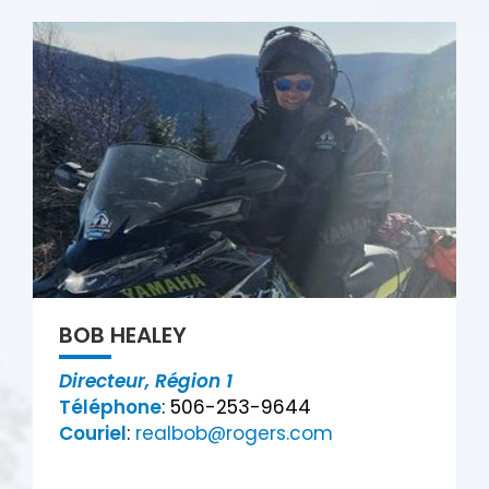
BOB HEALEY
Directeur, Région 1
Téléphone
: 506-253-9644
Couriel
:
realbob@rogers.com