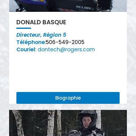
DONALD BASQUE
Directeur, Région 5
Téléphone
:506-549-2005
Couriel
:
dontech@rogers.com
Biographie